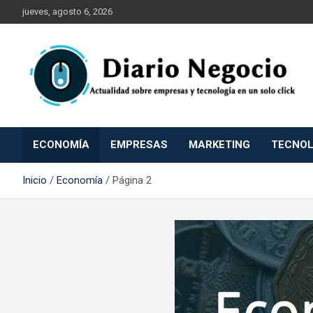
Saltar
jueves, agosto 6, 2026
al
contenido
Empresa Tecnología Economía y Marketing
Diario Negocio
ECONOMÍA
EMPRESAS
MARKETING
TECNOL
Inicio
Economía
Página 2