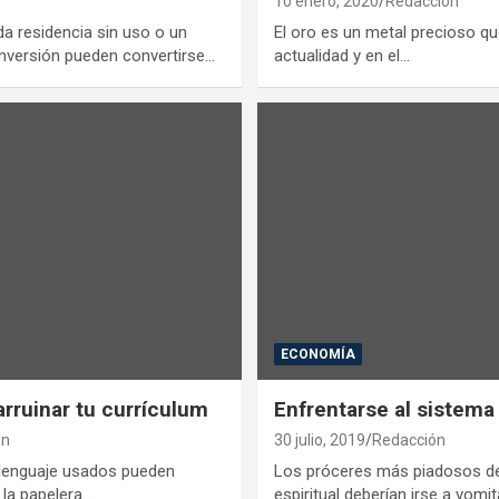
10 enero, 2020
Redacción
a residencia sin uso o un
El oro es un metal precioso qu
versión pueden convertirse…
actualidad y en el…
ECONOMÍA
arruinar tu currículum
Enfrentarse al sistema
ón
30 julio, 2019
Redacción
el lenguaje usados pueden
Los próceres más piadosos d
 la papelera.…
espiritual deberían irse a vomi