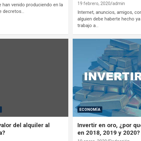
19 febrero, 2020
admin
 han venido produciendo en la
de decretos…
Internet, anuncios, amigos, c
alguien debe haberte hecho ya
trabajo a…
A
ECONOMÍA
lor del alquiler al
Invertir en oro, ¿por q
a?
en 2018, 2019 y 2020?