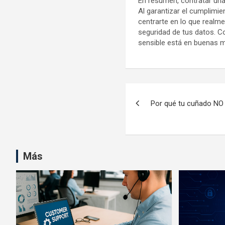
En resumen, contratar una
Al garantizar el cumplimi
centrarte en lo que realm
seguridad de tus datos. C
sensible está en buenas m
Navegación
Por qué tu cuñado NO
de
entradas
Más