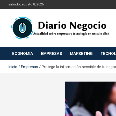
Saltar
sábado, agosto 8, 2026
al
contenido
Empresa Tecnología Economía y Marketing
Diario Negocio
ECONOMÍA
EMPRESAS
MARKETING
TECNOL
Inicio
Empresas
Protege la información sensible de tu neg