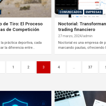
COMUNICADOS
EMPRESAS
 de Tiro: El Proceso
Noctorial: Transforman
mas de Competición
trading financiero
27 marzo, 2024
admin
la práctica deportiva, cada
Noctorial es una empresa de p
r la diferencia entre…
marcando pautas, ofreciendo l
1
2
3
4
…
37