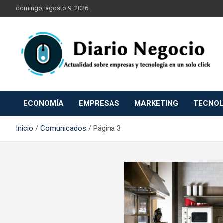
Saltar
domingo, agosto 9, 2026
al
contenido
Empresa Tecnología Economía y Marketing
Diario Negocio
ECONOMÍA
EMPRESAS
MARKETING
TECNOL
Inicio
Comunicados
Página 3